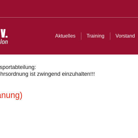
e
aining
Vorstand
Ergebnisse
Strecken
Archiv
Aktuelles
Training
Vorstand
sportabteilung:
hrsordnung ist zwingend einzuhalten!!!
anung)