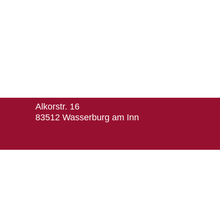
Herausgeber
Turn- und Sportverein 1880 e. V. Wasserburg a
Abteilung Radsport/Triathlon
1. Vorsitzender: Matthias Grasberger
Alkorstr. 16
83512 Wasserburg am Inn