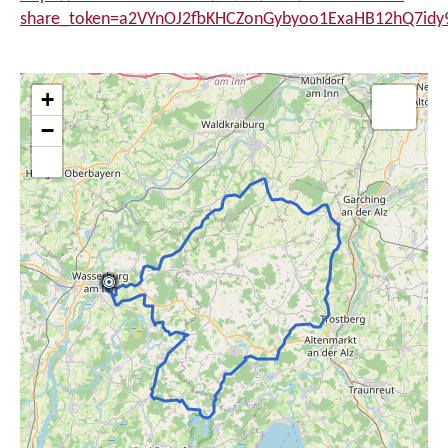
share_token=a2VYnOJ2fbKHCZonGybyoo1ExaHB12hQ7idy
+
−