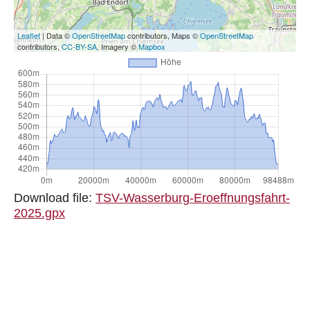
Leaflet
| Data ©
OpenStreetMap
contributors, Maps ©
OpenStreetMap
contributors,
CC-BY-SA
, Imagery ©
Mapbox
Download file:
TSV-Wasserburg-Eroeffnungsfahrt-
2025.gpx