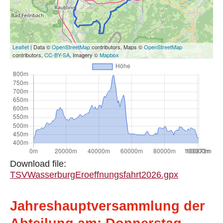
Leaflet
| Data ©
OpenStreetMap
contributors, Maps ©
OpenStreetMap
contributors,
CC-BY-SA
, Imagery ©
Mapbox
Download file:
TSVWasserburgEroeffnungsfahrt2026.gpx
Jahreshauptversammlung der