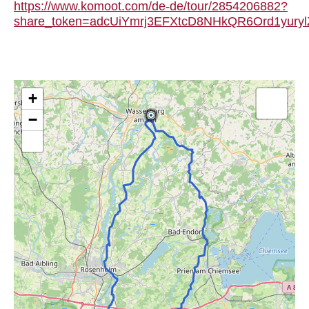
https://www.komoot.com/de-de/tour/2854206882?
share_token=adcUiYmrj3EFXtcD8NHkQR6Ord1yury
+
−