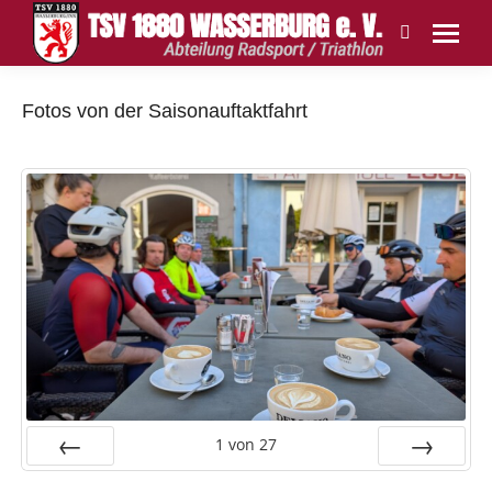
Search:
Fotos von der Saisonauftaktfahrt
1
von
27
Zurück
Vor